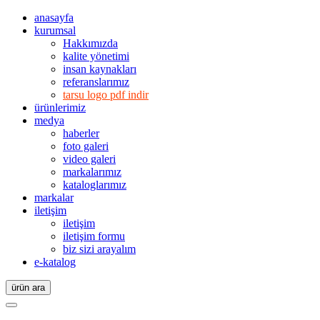
anasayfa
kurumsal
Hakkımızda
kalite yönetimi
insan kaynakları
referanslarımız
tarsu logo pdf indir
ürünlerimiz
medya
haberler
foto galeri
video galeri
markalarımız
kataloglarımız
markalar
iletişim
iletişim
iletişim formu
biz sizi arayalım
e-katalog
ürün ara