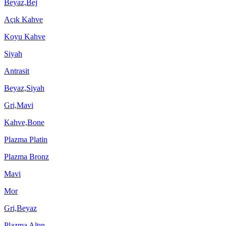
Beyaz,Bej
Açık Kahve
Koyu Kahve
Siyah
Antrasit
Beyaz,Siyah
Gri,Mavi
Kahve,Bone
Plazma Platin
Plazma Bronz
Mavi
Mor
Gri,Beyaz
Plazma Altın