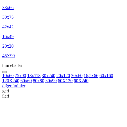
33x66
30x75
42x42
16x49
20x20
45X90
tüm ebatlar
10x60
75x90
18x118
30x240
20x120
30x60
16,5x66
60x160
120X240
60x60
80x80
30x90
60X120
60X240
diğer ürünler
geri
ileri