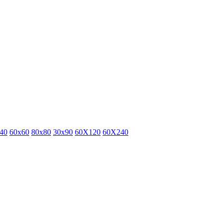
40
60x60
80x80
30x90
60X120
60X240