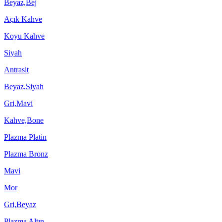
Beyaz,Bej
Açık Kahve
Koyu Kahve
Siyah
Antrasit
Beyaz,Siyah
Gri,Mavi
Kahve,Bone
Plazma Platin
Plazma Bronz
Mavi
Mor
Gri,Beyaz
Plazma Altın