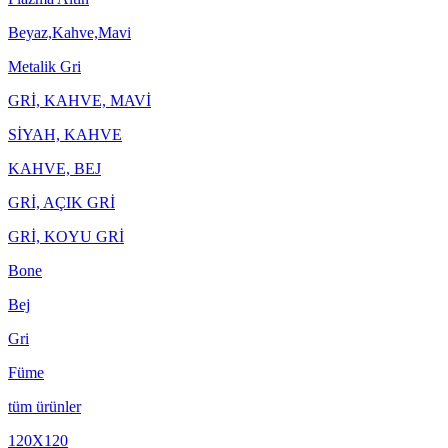
Beyaz,Kahve,Mavi
Metalik Gri
GRİ, KAHVE, MAVİ
SİYAH, KAHVE
KAHVE, BEJ
GRİ, AÇIK GRİ
GRİ, KOYU GRİ
Bone
Bej
Gri
Füme
tüm ürünler
120X120