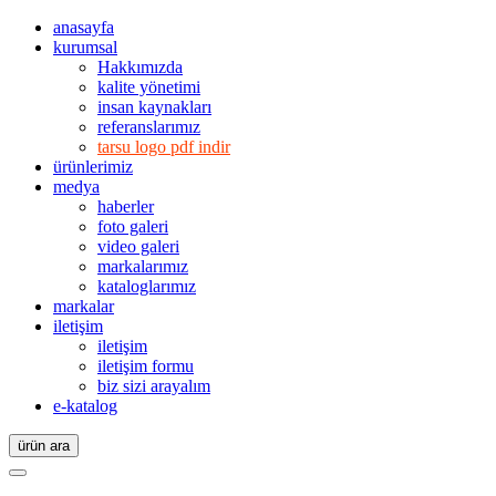
anasayfa
kurumsal
Hakkımızda
kalite yönetimi
insan kaynakları
referanslarımız
tarsu logo pdf indir
ürünlerimiz
medya
haberler
foto galeri
video galeri
markalarımız
kataloglarımız
markalar
iletişim
iletişim
iletişim formu
biz sizi arayalım
e-katalog
ürün ara