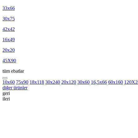
33x66
30x75
42x42
16x49
20x20
45X90
tüm ebatlar
10x60
75x90
18x118
30x240
20x120
30x60
16,5x66
60x160
120X2
diğer ürünler
geri
ileri