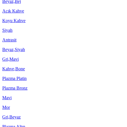
Beyaz,Bej
Açık Kahve
Koyu Kahve
Siyah
Antrasit
Beyaz,Siyah
Gri,Mavi
Kahve,Bone
Plazma Platin
Plazma Bronz
Mavi
Mor
Gri,Beyaz
Plazma Altın