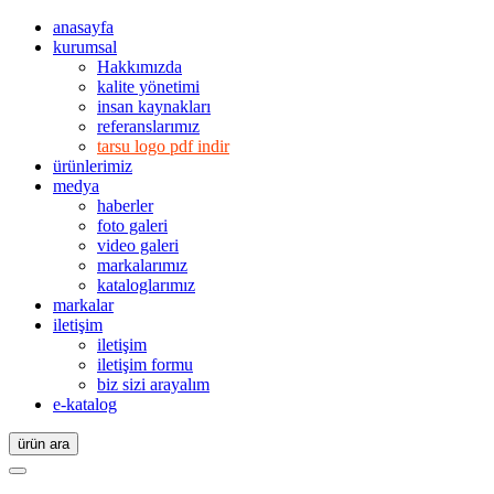
anasayfa
kurumsal
Hakkımızda
kalite yönetimi
insan kaynakları
referanslarımız
tarsu logo pdf indir
ürünlerimiz
medya
haberler
foto galeri
video galeri
markalarımız
kataloglarımız
markalar
iletişim
iletişim
iletişim formu
biz sizi arayalım
e-katalog
ürün ara