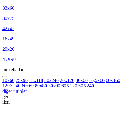
33x66
30x75
42x42
16x49
20x20
45X90
tüm ebatlar
10x60
75x90
18x118
30x240
20x120
30x60
16,5x66
60x160
120X240
60x60
80x80
30x90
60X120
60X240
diğer ürünler
geri
ileri