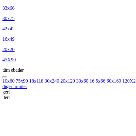
33x66
30x75
42x42
16x49
20x20
45X90
tüm ebatlar
10x60
75x90
18x118
30x240
20x120
30x60
16,5x66
60x160
120X2
diğer ürünler
geri
ileri