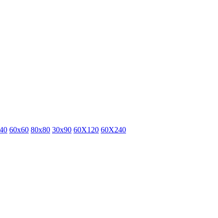
40
60x60
80x80
30x90
60X120
60X240