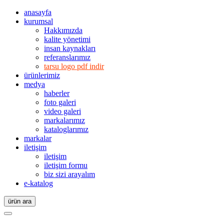
anasayfa
kurumsal
Hakkımızda
kalite yönetimi
insan kaynakları
referanslarımız
tarsu logo pdf indir
ürünlerimiz
medya
haberler
foto galeri
video galeri
markalarımız
kataloglarımız
markalar
iletişim
iletişim
iletişim formu
biz sizi arayalım
e-katalog
ürün ara