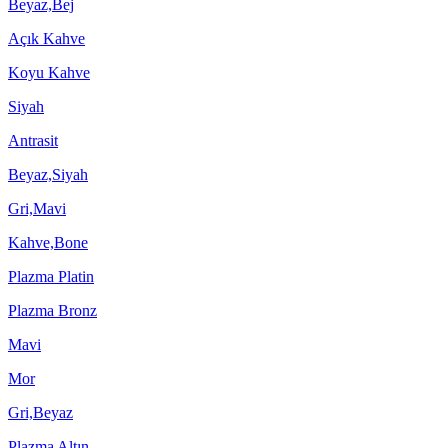
Beyaz,Bej
Açık Kahve
Koyu Kahve
Siyah
Antrasit
Beyaz,Siyah
Gri,Mavi
Kahve,Bone
Plazma Platin
Plazma Bronz
Mavi
Mor
Gri,Beyaz
Plazma Altın