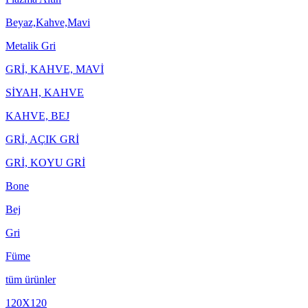
Beyaz,Kahve,Mavi
Metalik Gri
GRİ, KAHVE, MAVİ
SİYAH, KAHVE
KAHVE, BEJ
GRİ, AÇIK GRİ
GRİ, KOYU GRİ
Bone
Bej
Gri
Füme
tüm ürünler
120X120